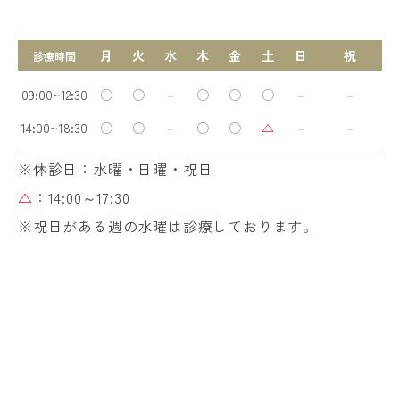
月
火
水
木
金
土
日
祝
診療時間
09:00~12:30
○
○
－
○
○
○
－
－
14:00~18:30
○
○
－
○
○
△
－
－
※休診日：水曜・日曜・祝日
△
：14:00～17:30
※祝日がある週の水曜は診療しております。